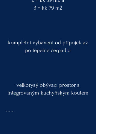
2 + kk 59 m2 a
3 + kk 79 m2
kompletní vybavení od přípojek až
po tepelné čerpadlo
velkorysý obývací prostor s
integrovaným kuchyňským koutem
…

Vítejte v Petřvaldu u Karviné, kde vám s 
radostí představuji možnost realizovat váš 
—