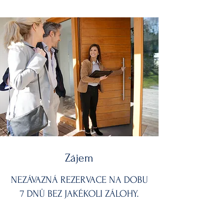
Nenechte si ujít příležitost bydlet v 
moderní novostavbě, kde se spojuje klid, 
soukromí a vynikající dostupnost.

Vaši novou adresu v Rezidenci Ráčkova si 
můžete zarezervovat již dnes. Těším se 
na vaši odpověď a na možnost přivítat vás 
v komunitě šťastných majitelů.
Zájem
NEZÁVAZNÁ REZERVACE NA DOBU
7 DNŮ BEZ JAKÉKOLI ZÁLOHY.